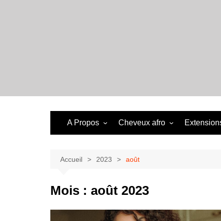
Aller
au
contenu
A Propos
Cheveux afro
Extensions
Accueil
2023
août
Mois :
août 2023