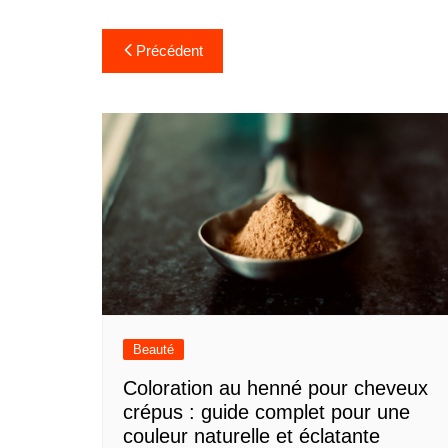
Navigation
Précédent
de
l’article
Beauté
Coloration au henné pour cheveux
crépus : guide complet pour une
couleur naturelle et éclatante