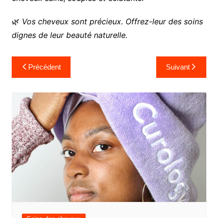
🌿
Vos cheveux sont précieux. Offrez-leur des soins
dignes de leur beauté naturelle.
Navigation
Précédent
Suivant
de
l’article