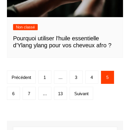
Non classé
Pourquoi utiliser l’huile essentielle
d’Ylang ylang pour vos cheveux afro ?
Pagination
Précédent
1
…
3
4
5
des
publications
6
7
…
13
Suivant