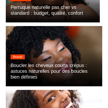
Perruques prises en charge par la
L
sécurité sociale en 2026
s
Beauté
Boucler les cheveux courts crépus :
astuces naturelles pour des boucles
bien définies