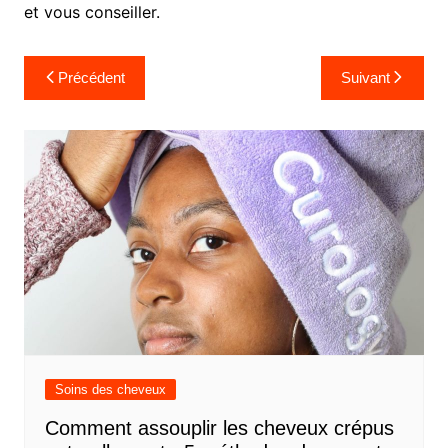
et vous conseiller.
Navigation
Précédent
Suivant
de
l’article
Soins des cheveux
Comment assouplir les cheveux crépus