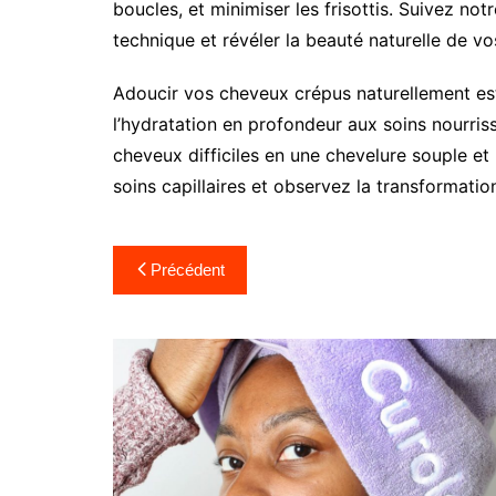
boucles, et minimiser les frisottis. Suivez not
technique et révéler la beauté naturelle de vo
Adoucir vos cheveux crépus naturellement e
l’hydratation en profondeur aux soins nourri
cheveux difficiles en une chevelure souple et
soins capillaires et observez la transformatio
Navigation
Précédent
de
l’article