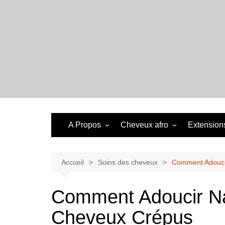
Aller
au
contenu
A Propos
Cheveux afro
Extensions
Accueil
Soins des cheveux
Comment Adoucir
Comment Adoucir Na
Cheveux Crépus