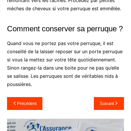
remontant vers les racines. Procédez par petites
mèches de cheveux si votre perruque est emmêlée.
Comment conserver sa perruque ?
Quand vous ne portez pas votre perruque, il est
conseillé de la laisser reposer sur un porte perruque
si vous la mettez sur votre tête quotidiennement.
Sinon rangez-la dans une boite pour ne pas qu’elle
se salisse. Les perruques sont de véritables nids à
poussières.
Navigation
Précédent
Suivant
de
l’article