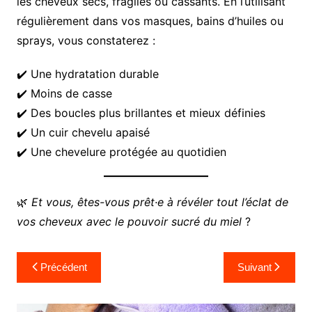
les cheveux secs, fragiles ou cassants. En l’utilisant
régulièrement dans vos masques, bains d’huiles ou
sprays, vous constaterez :
✔️ Une hydratation durable
✔️ Moins de casse
✔️ Des boucles plus brillantes et mieux définies
✔️ Un cuir chevelu apaisé
✔️ Une chevelure protégée au quotidien
🌿
Et vous, êtes-vous prêt·e à révéler tout l’éclat de
vos cheveux avec le pouvoir sucré du miel
?
Navigation
Précédent
Suivant
de
l’article