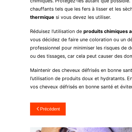
chimiques. Protégez-les autant que possible. E
chauffants tels que les fers à lisser et les sè
thermique
si vous devez les utiliser.
Réduisez l’utilisation de
produits chimiques a
vous décidez de faire une coloration ou un dé
professionnel pour minimiser les risques de 
ou des tissages, car cela peut causer des d
Maintenir des cheveux défrisés en bonne santé
l’utilisation de produits doux et hydratants. 
vos cheveux défrisés en bonne santé et évite
Navigation
Précédent
de
l’article