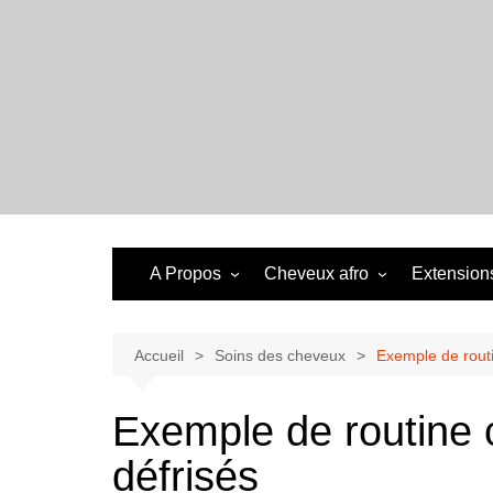
Aller
au
contenu
A Propos
Cheveux afro
Extensions
Accueil
Soins des cheveux
Exemple de routi
Exemple de routine c
défrisés